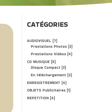
CATÉGORIES
7
AUDIOVISUEL
7
produits
3
Prestations Photos
3
produits
4
Prestations Vidéos
4
produits
5
CD MUSIQUE
5
produits
3
Disque Compact
3
produits
2
En téléchargement
2
produits
4
ENREGISTREMENT
4
produits
1
OBJETS Publicitaires
1
produit
4
REPETITION
4
produits