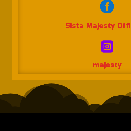

Sista Majesty Offi

majesty