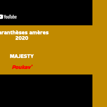
aranthèses amères
2020
MAJESTY
Poukav’