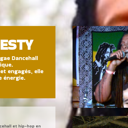
JESTY
ggae Dancehall
ique.
et engagés, elle
e énergie.
cehall et hip-hop en