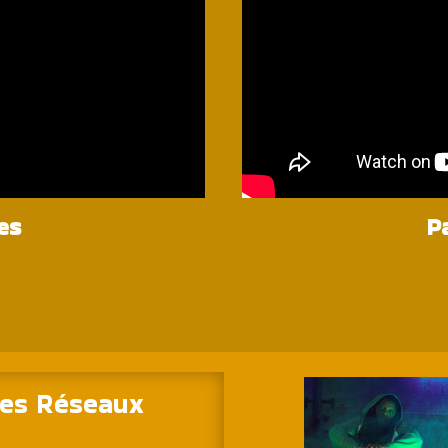
es
P
 les Réseaux