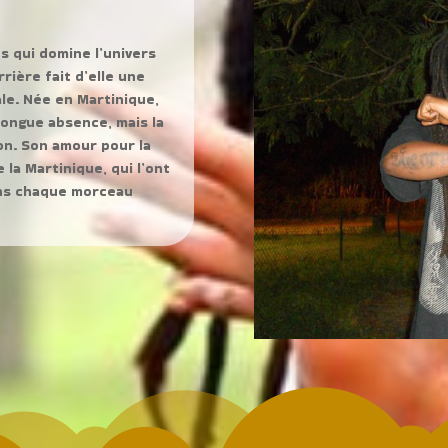
s qui domine l’univers
rière fait d’elle une
le. Née en Martinique,
 longue absence, mais la
on. Son amour pour la
 la Martinique, qui l’ont
ans chaque morceau