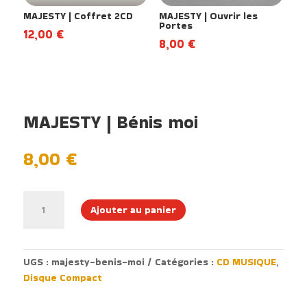
MAJESTY | Coffret 2CD
MAJESTY | Ouvrir les
Portes
12,00
€
8,00
€
MAJESTY | Bénis moi
8,00
€
quantité
Ajouter au panier
de
MAJESTY
|
Bénis
UGS :
majesty-benis-moi
Catégories :
CD MUSIQUE
,
moi
Disque Compact