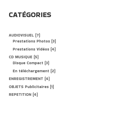
CATÉGORIES
7
AUDIOVISUEL
7
produits
3
Prestations Photos
3
produits
4
Prestations Vidéos
4
produits
5
CD MUSIQUE
5
produits
3
Disque Compact
3
produits
2
En téléchargement
2
produits
4
ENREGISTREMENT
4
produits
1
OBJETS Publicitaires
1
produit
4
REPETITION
4
produits