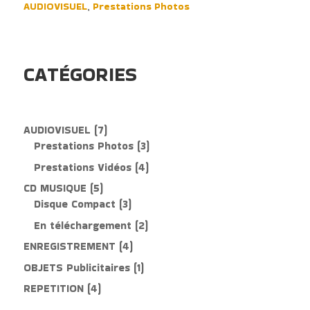
8H
AUDIOVISUEL
,
Prestations Photos
CATÉGORIES
7
AUDIOVISUEL
7
produits
3
Prestations Photos
3
produits
4
Prestations Vidéos
4
produits
5
CD MUSIQUE
5
produits
3
Disque Compact
3
produits
2
En téléchargement
2
produits
4
ENREGISTREMENT
4
produits
1
OBJETS Publicitaires
1
produit
4
REPETITION
4
produits